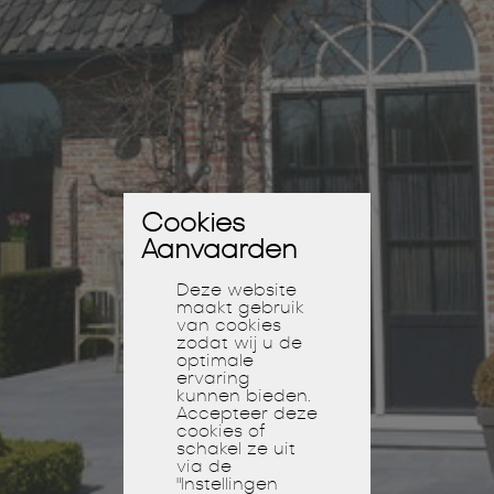
Cookies
Aanvaarden
Deze website
maakt gebruik
van cookies
zodat wij u de
optimale
ervaring
kunnen bieden.
Accepteer deze
cookies of
schakel ze uit
via de
"Instellingen