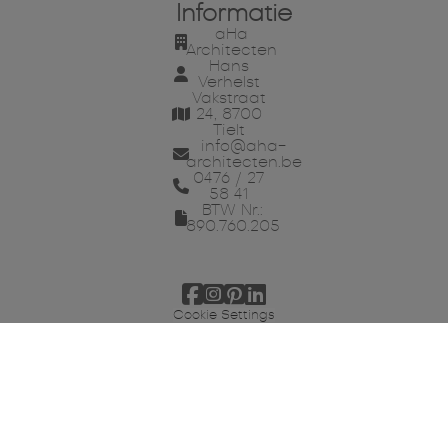
Informatie
aHa
Architecten
Hans
Verhelst
Vakstraat
24, 8700
Tielt
info@aha-
architecten.be
0476 / 27
58 41
BTW Nr.:
890.760.205
Cookie Settings
Landelijke architectuur West-
Vlaanderen