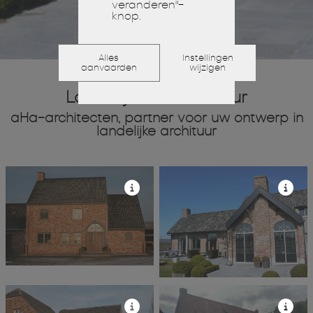
veranderen"-
knop.
Alles
Instellingen
aanvaarden
wijzigen
Landelijke architectuur
aHa-architecten, partner voor uw ontwerp in
landelijke archituur