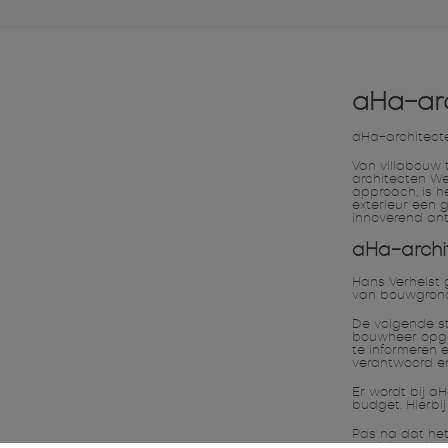
aHa-ar
aHa-architect
Van villabouw 
architecten We
approach, is h
exterieur een 
innoverend an
aHa-archi
Hans Verhelst 
van bouwgrond
De volgende st
bouwheer opgem
te informeren 
verantwoord e
Er wordt bij a
budget. Hierbi
Pas na dat he
stedebouwkund