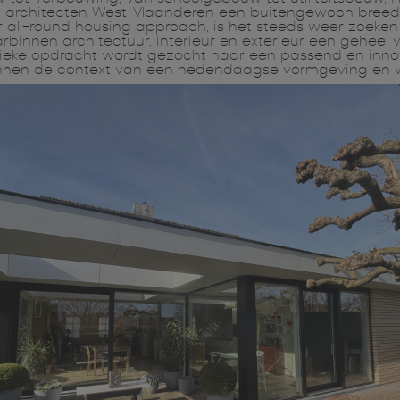
a-architecten West-Vlaanderen een buitengewoon breed p
r all-round housing approach, is het steeds weer zoeke
binnen architectuur, interieur en exterieur een geheel 
fieke opdracht wordt gezocht naar een passend en inn
nnen de context van een hedendaagse vormgeving en 