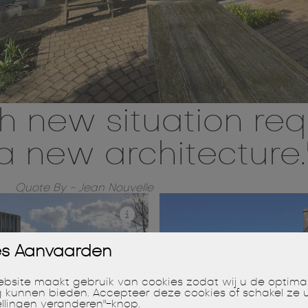
h new situation req
a new architecture.
Quote By - Jean Nouvelle
es Aanvaarden
bsite maakt gebruik van cookies zodat wij u de optima
g kunnen bieden. Accepteer deze cookies of schakel ze u
ellingen veranderen"-knop.