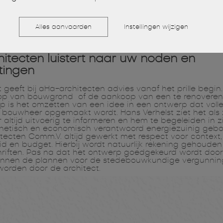
Alles aanvaarden
Instellingen wijzigen
itecten luistert naar uw noden en
tingen
 geeft bij aHa-architecten advies vanaf het prille begin.
oop van bouwgrond of de aankoop van een te renoveren
p is het omzetten van een idee in een ontwerp dat voll
bouwheer opgemaakt wordt. Hans Verhelst ziet het als z
altijd uitvoerig te informeren en hem te begeleiden in z
hetisch en economisch verantwoord energiezuinig gebo
itecten Comm.V. altijd gewerkt met respect voor context,
 en budget. Hierbij wordt natuurlijk rekening gehoude
iften. Pas na dat het ontwerp goedgekeurd wordt doo
nnen de plannen voor de stedebouwkundige vergunnin
orden door de architect.