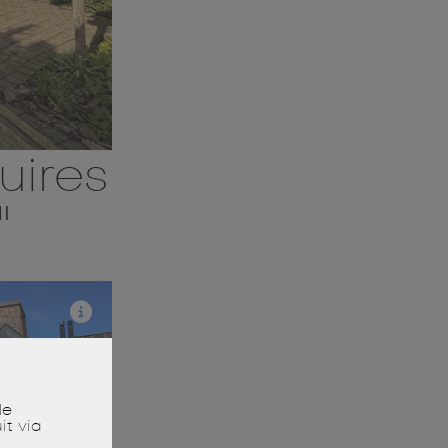
uires
"
le
it via