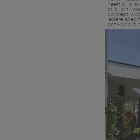
heeft bij aH
aHa kort voo
concept waar
iedere speci
antwoord bi