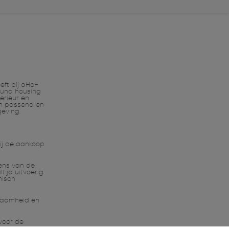
eft bij aHa-
ound housing
erieur en
en passend en
eving.
bij de aankoop
ens van de
ijd uitvoerig
misch
rzaamheid en
voor de