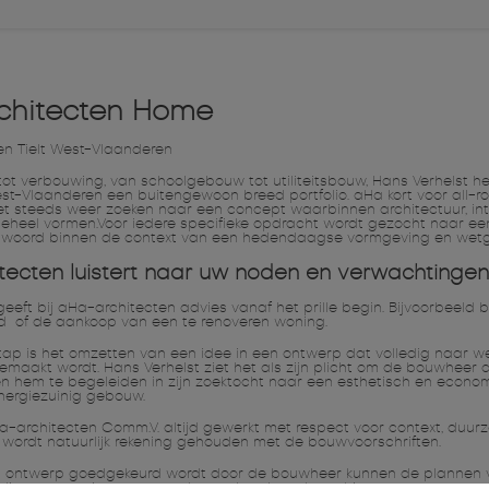
chitecten Home
en Tielt West-Vlaanderen
tot verbouwing, van schoolgebouw tot utiliteitsbouw, Hans Verhelst he
st-Vlaanderen een buitengewoon breed portfolio. aHa kort voor all-r
et steeds weer zoeken naar een concept waarbinnen architectuur, int
geheel vormen.Voor iedere specifieke opdracht wordt gezocht naar e
twoord binnen de context van een hedendaagse vormgeving en wetg
tecten luistert naar uw noden en verwachtingen
geeft bij aHa-architecten advies vanaf het prille begin. Bijvoorbeeld 
 of de aankoop van een te renoveren woning.
ap is het omzetten van een idee in een ontwerp dat volledig naar w
aakt wordt. Hans Verhelst ziet het als zijn plicht om de bouwheer alt
en hem te begeleiden in zijn zoektocht naar een esthetisch en econo
nergiezuinig gebouw.
Ha-architecten Comm.V. altijd gewerkt met respect voor context, duu
j wordt natuurlijk rekening gehouden met de bouwvoorschriften.
t ontwerp goedgekeurd wordt door de bouwheer kunnen de plannen 
ige vergunning opgemaakt worden door de architect.