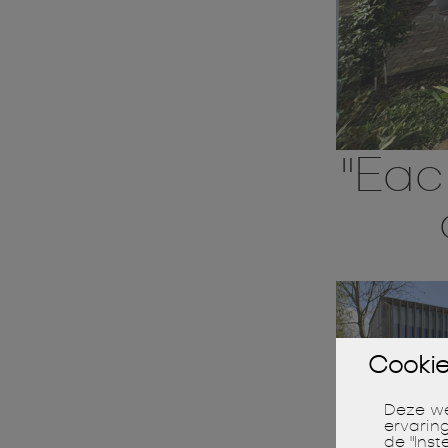
"Eac
Cooki
Deze we
ervarin
de "Inst