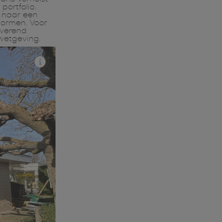
ortfolio.
n naar een
vormen. Voor
overend
wetgeving.