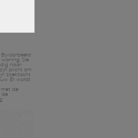
 Bijvoorbeeld
 woning. De
edig naar
ijn plicht om
ijn zoektocht
uw. Er wordt
n met de
r de
g