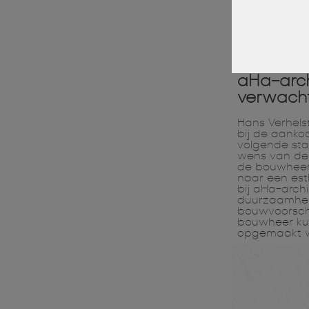
aHa-arch
verwach
Hans Verhelst
bij de aank
volgende sta
wens van de 
de bouwheer 
naar een est
bij aHa-arch
duurzaamheid
bouwvoorschr
bouwheer ku
opgemaakt w