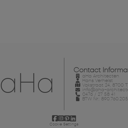
Contact Informa
aHa
aHa Architecten
Hans Verhelst
Vakstraat 24, 8700 Ti
info@aha-architect
0476 / 27 58 41
BTW Nr.: 890.760.205
Cookie Settings