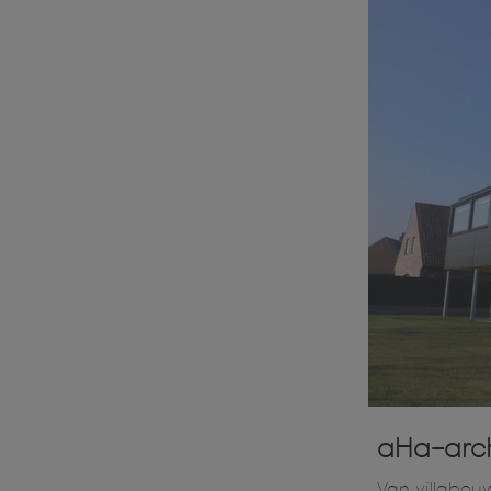
aHa-arch
Van villabou