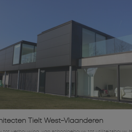
itecten Tielt West-Vlaanderen
w tot verbouwing, van schoolgebouw tot utiliteitsbouw, H