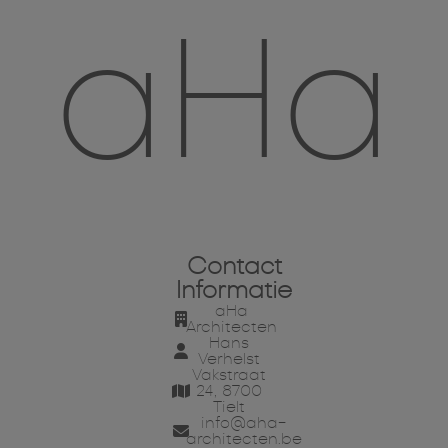
aHa
Contact
Informatie
aHa
Architecten
Hans
Verhelst
Vakstraat
24, 8700
Tielt
info@aha-
architecten.be