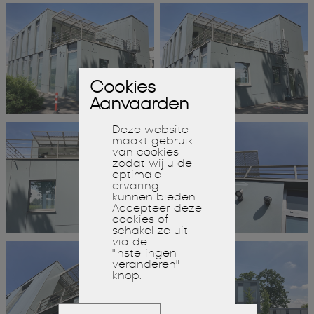
Cookies
Aanvaarden
Deze website
maakt gebruik
van cookies
zodat wij u de
optimale
ervaring
kunnen bieden.
Accepteer deze
cookies of
schakel ze uit
via de
"Instellingen
veranderen"-
knop.