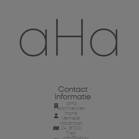
aHa
Contact
Informatie
aHa
Architecten
Hans
Verhelst
Vakstraat
24, 8700
Tielt
info@aha-