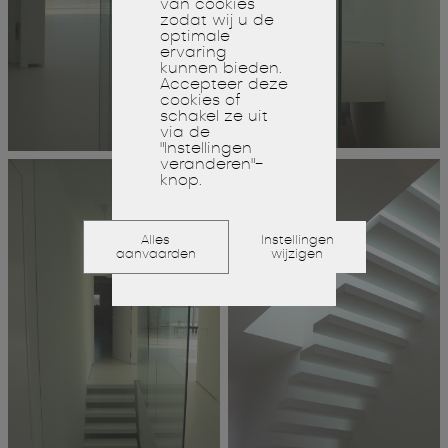
van cookies
zodat wij u de
optimale
ervaring
kunnen bieden.
Accepteer deze
cookies of
schakel ze uit
via de
"Instellingen
veranderen"-
knop.
Alles
Instellingen
aanvaarden
wijzigen