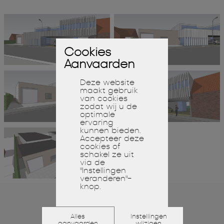
Cookies
Aanvaarden
Deze website
maakt gebruik
van cookies
zodat wij u de
optimale
ervaring
kunnen bieden.
Accepteer deze
cookies of
schakel ze uit
via de
"Instellingen
veranderen"-
knop.
Alles
Instellingen
aanvaarden
wijzigen