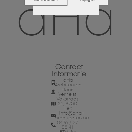
aHa
Contact
Informatie
aHa
Architecten
Hans
Verhelst
Vakstraat
24, 8700
Tielt
info@aha-
architecten.be
0476 / 27
58 41
BTW Nr.: